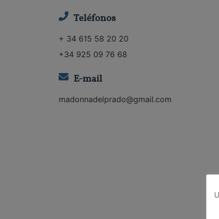
Teléfonos
+ 34 615 58 20 20
+34 925 09 76 68
E-mail
madonnadelprado@gmail.com
U