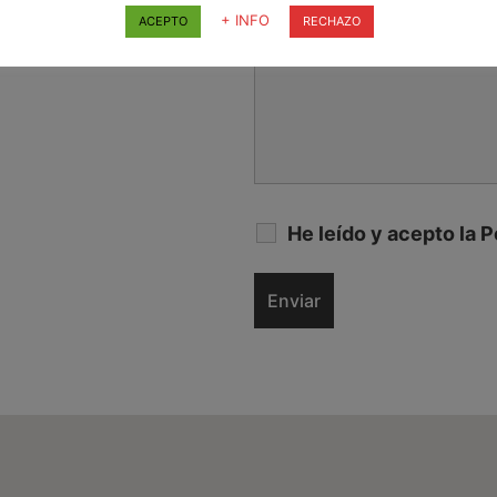
+ INFO
ACEPTO
RECHAZO
He leído y acepto la
P